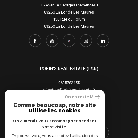
15 Avenue Georges Clémenceau
83250
La Londe Les Maures
150 Rue du Forum
83250
La Londe Les Maures
ROBIN'S REAL ESTATE (L&R)
0625782155
direction@robinsrealestate.fr
On en reste là
15 Avenue Georges Clémenceau
83250
La Londe Les Maures
Comme beaucoup, notre site
utilise les cookies
150 Rue du Forum
83250
La Londe Les Maures
On aimerait vous accompagner pendant
votre visite.
En poursuivant, vous acceptez l'utilisation des