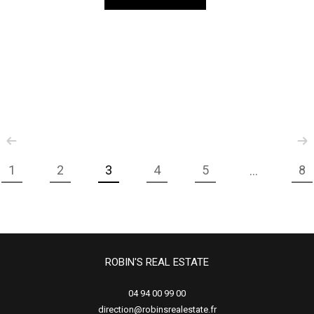
1
2
3
4
5
8
...
ROBIN'S REAL ESTATE
04 94 00 99 00
direction@robinsrealestate.fr