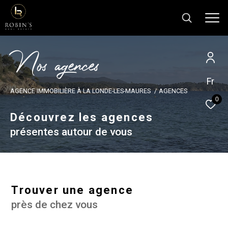
N
o
s
a
g
e
n
c
e
s
Fr
Effectuer une recherche
AGENCE IMMOBILIÈRE À LA LONDE-LES-MAURES
AGENCES
et trouver le bien qui correspond à vos
0
critères
Découvrez les agences
présentes autour de vous
Type
d'offre
Type d'offre
Type
de
Type de bien
Trouver une agence
bien
près de chez vous
Ville