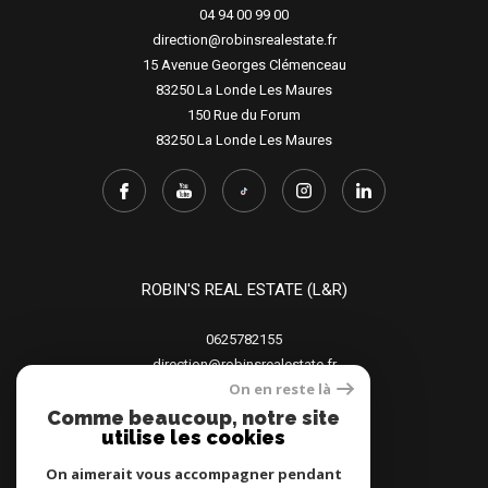
04 94 00 99 00
direction@robinsrealestate.fr
15 Avenue Georges Clémenceau
83250
La Londe Les Maures
150 Rue du Forum
83250
La Londe Les Maures
ROBIN'S REAL ESTATE (L&R)
0625782155
direction@robinsrealestate.fr
On en reste là
15 Avenue Georges Clémenceau
83250
La Londe Les Maures
Comme beaucoup, notre site
utilise les cookies
150 Rue du Forum
83250
La Londe Les Maures
On aimerait vous accompagner pendant