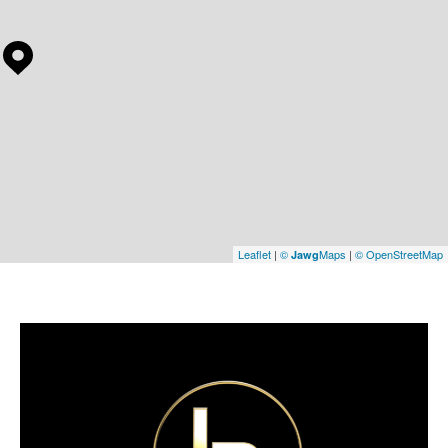
COUPS DE COEUR
EXCLUSIVITÉS
NOUVEAUTÉS
RECHERCHER
Leaflet
|
©
Maps
|
© OpenStreetMap
Jawg