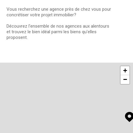
Vous recherchez une agence près de chez vous pour
Budget
concrétiser votre projet immobilier?
Budget
Découvrez l'ensemble de nos agences aux alentours
et trouvez le bien idéal parmi les biens qu'elles
Surface
proposent.
Surface
Pièces
Pièces
+
Référence
−
AFFINER LES CRITÈRES
TERRASSE
PARKING
PISCINE
FILTRER PAR