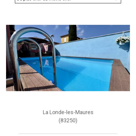
Budget
Budget
Surface
Surface
Pièces
Pièces
Référence
AFFINER LES CRITÈRES
La Londe-les-Maures
TERRASSE
PARKING
PISCINE
(83250)
FILTRER PAR