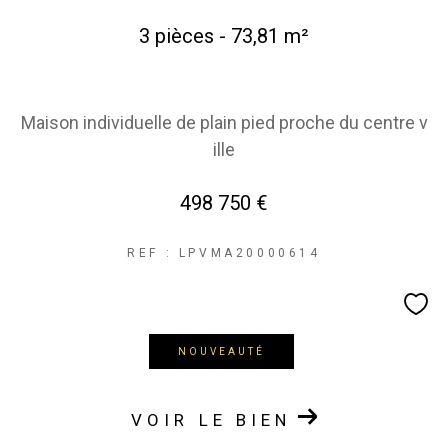
COUPS DE COEUR
EXCLUSIVITÉS
3 pièces - 73,81 m²
NOUVEAUTÉS
Maison individuelle de plain pied proche du centre v
RECHERCHER
ille
498 750 €
REF : LPVMA20000614
NOUVEAUTÉ
VOIR LE BIEN