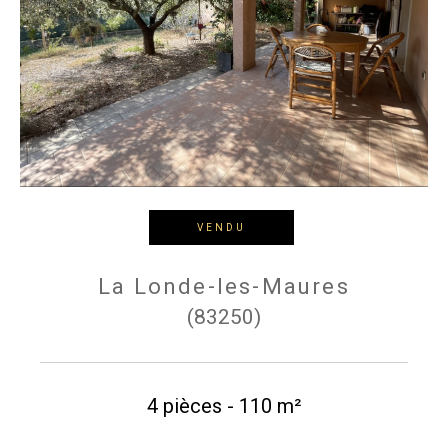
Budget
Budget
Surface
Surface
Pièces
Pièces
VENDU
Référence
La Londe-les-Maures
(83250)
AFFINER LES CRITÈRES
TERRASSE
PARKING
PISCINE
4 pièces - 110 m²
FILTRER PAR