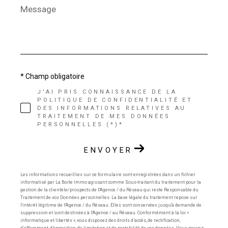
Message
*
* Champ obligatoire
J'AI PRIS CONNAISSANCE DE LA
POLITIQUE DE CONFIDENTIALITÉ ET
DES INFORMATIONS RELATIVES AU
TRAITEMENT DE MES DONNÉES
PERSONNELLES (*)*
ENVOYER
Les informations recueillies sur ce formulaire sont enregistrées dans un fichier
informatisé par La Boite Immo agissant comme Sous-traitant du traitement pour la
gestion de la clientèle/prospects de l'Agence / du Réseau qui reste Responsable du
Traitement de vos Données personnelles. La base légale du traitement repose sur
l'intérêt légitime de l'Agence / du Réseau. Elles sont conservées jusqu'à demande de
suppression et sont destinées à l'Agence / au Réseau. Conformément à la loi «
informatique et libertés », vous disposez des droits d’accès, de rectification,