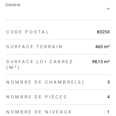
général
TRAD_ZEPHYR_Caracteristique
TRAD_ZEPHYR_Valeurs
CODE POSTAL
83250
SURFACE TERRAIN
465 m²
SURFACE LOI CARREZ
98,15 m²
(M²)
NOMBRE DE CHAMBRE(S)
3
NOMBRE DE PIÈCES
4
NOMBRE DE NIVEAUX
1