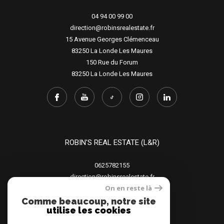
04 94 00 99 00
direction@robinsrealestate.fr
15 Avenue Georges Clémenceau
83250
La Londe Les Maures
150 Rue du Forum
83250
La Londe Les Maures
ROBIN'S REAL ESTATE (L&R)
0625782155
direction@robinsrealestate.fr
On en reste là
15 Avenue Georges Clémenceau
83250
La Londe Les Maures
Comme beaucoup, notre site
utilise les cookies
150 Rue du Forum
83250
La Londe Les Maures