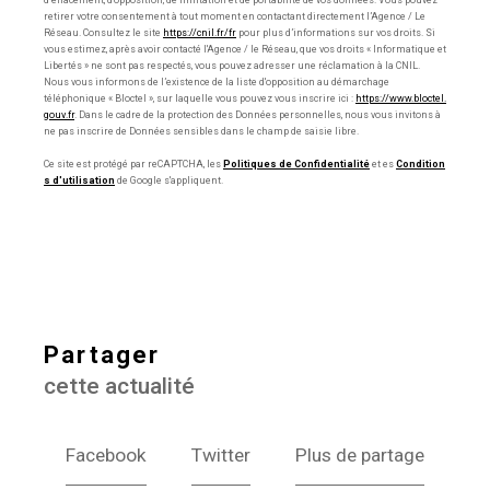
d’effacement, d’opposition, de limitation et de portabilité de vos données. Vous pouvez
retirer votre consentement à tout moment en contactant directement l’Agence / Le
Réseau. Consultez le site
https://cnil.fr/fr
pour plus d’informations sur vos droits. Si
vous estimez, après avoir contacté l'Agence / le Réseau, que vos droits « Informatique et
Libertés » ne sont pas respectés, vous pouvez adresser une réclamation à la CNIL.
Nous vous informons de l’existence de la liste d'opposition au démarchage
téléphonique « Bloctel », sur laquelle vous pouvez vous inscrire ici :
https://www.bloctel.
gouv.fr
. Dans le cadre de la protection des Données personnelles, nous vous invitons à
ne pas inscrire de Données sensibles dans le champ de saisie libre.
Ce site est protégé par reCAPTCHA, les
Politiques de Confidentialité
et es
Condition
s d'utilisation
de Google s'appliquent.
partager
cette actualité
Facebook
Twitter
Plus de partage