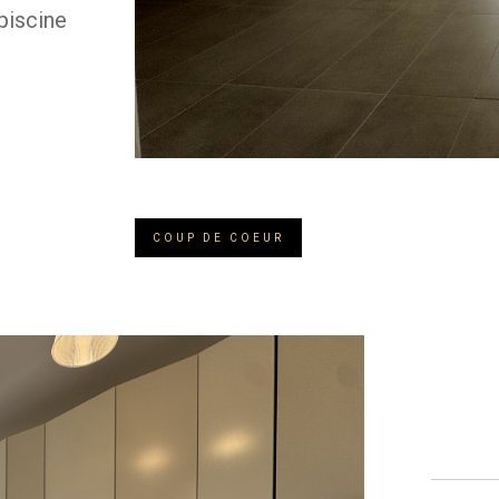
piscine
COUP DE COEUR