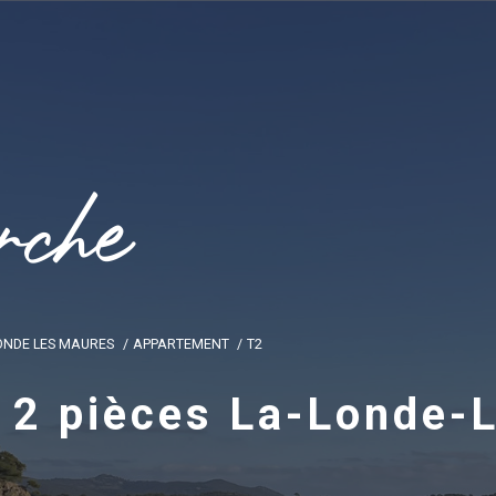
r
c
h
e
ONDE LES MAURES
APPARTEMENT
T2
 2 pièces La-Londe-