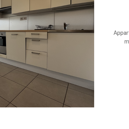
Appar
m