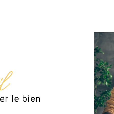
il
er le bien