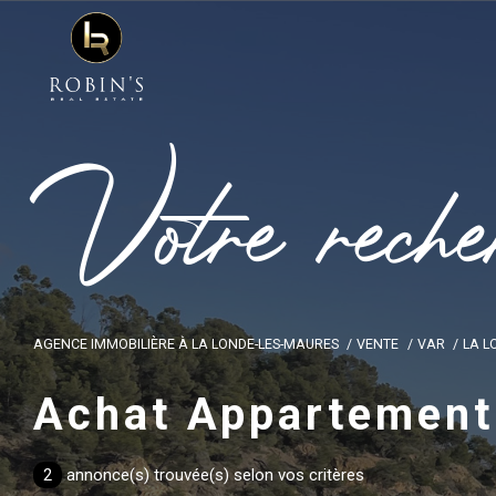
V
o
t
r
e
r
e
c
h
e
AGENCE IMMOBILIÈRE À LA LONDE-LES-MAURES
VENTE
VAR
LA L
Achat Appartement
2
annonce(s) trouvée(s) selon vos critères