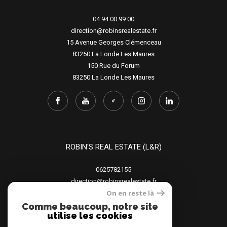
04 94 00 99 00
direction@robinsrealestate.fr
15 Avenue Georges Clémenceau
83250
La Londe Les Maures
150 Rue du Forum
83250
La Londe Les Maures
ROBIN'S REAL ESTATE (L&R)
0625782155
direction@robinsrealestate.fr
On en reste là
15 Avenue Georges Clémenceau
83250
La Londe Les Maures
Comme beaucoup, notre site
utilise les cookies
150 Rue du Forum