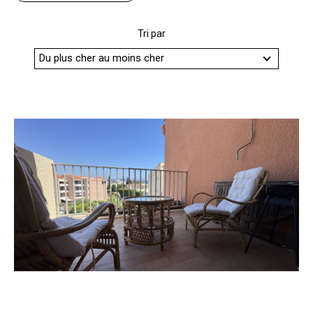
Budget
Tri par
Budget
Du plus cher au moins cher
Surface
Surface
Pièces
Pièces
Référence
AFFINER LES CRITÈRES
TERRASSE
PARKING
PISCINE
FILTRER PAR