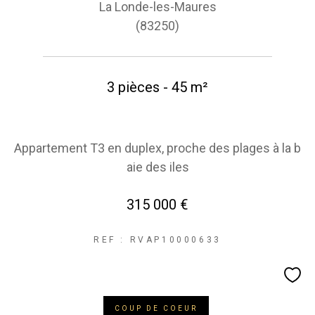
La Londe-les-Maures
COUPS DE COEUR
EXCLUSIVITÉS
(83250)
NOUVEAUTÉS
3 pièces - 45 m²
RECHERCHER
Appartement T3 en duplex, proche des plages à la b
aie des iles
315 000 €
REF : RVAP10000633
COUP DE COEUR