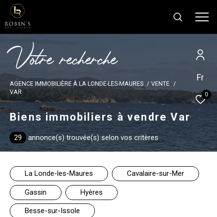
V
o
t
r
e
r
e
c
h
e
r
c
h
e
Fr
Effectuer une recherche
AGENCE IMMOBILIÈRE À LA LONDE-LES-MAURES
VENTE
et trouver le bien qui correspond à vos
VAR
0
critères
Biens immobiliers à vendre Var
Type
29
annonce(s) trouvée(s) selon vos critères
d'offre
Type d'offre
Type
La Londe-les-Maures
Cavalaire-sur-Mer
de
Type de bien
bien
Gassin
Hyères
Ville
Besse-sur-Issole