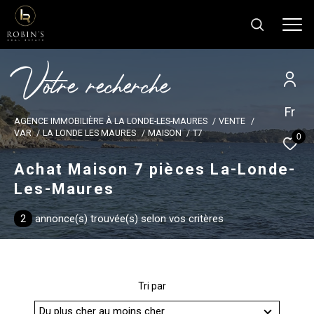
V
o
t
r
e
r
e
c
h
e
r
c
h
e
Fr
Effectuer une recherche
AGENCE IMMOBILIÈRE À LA LONDE-LES-MAURES
VENTE
et trouver le bien qui correspond à vos
VAR
LA LONDE LES MAURES
MAISON
T7
0
critères
Achat Maison 7 pièces La-Londe-
Les-Maures
Type
d'offre
Type d'offre
2
annonce(s) trouvée(s) selon vos critères
Type
de
Type de bien
bien
Tri par
Ville
Du plus cher au moins cher