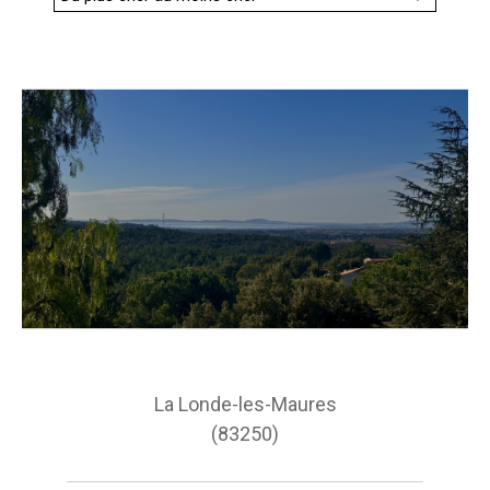
Budget
Budget
Surface
Surface
Pièces
Pièces
Référence
AFFINER LES CRITÈRES
La Londe-les-Maures
TERRASSE
PARKING
PISCINE
(83250)
FILTRER PAR