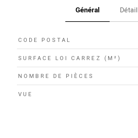
Général
Détail
TRAD_ZEPHYR_Caracteristique
TRAD_ZEPHYR_Valeurs
CODE POSTAL
SURFACE LOI CARREZ (M²)
NOMBRE DE PIÈCES
VUE