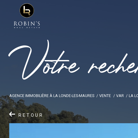
V
o
t
r
e
r
e
c
h
e
AGENCE IMMOBILIÈRE À LA LONDE-LES-MAURES
VENTE
VAR
LA L
RETOUR