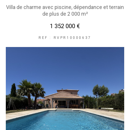
Villa de charme avec piscine, dépendance et terrain
COUPS DE COEUR
EXCLUSIVITÉS
de plus de 2 000 m²
NOUVEAUTÉS
1 352 000 €
REF : RVPR10000637
RECHERCHER