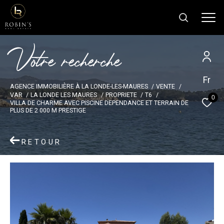
V
o
t
r
e
r
e
c
h
e
r
c
h
e
Fr
Effectuer une recherche
AGENCE IMMOBILIÈRE À LA LONDE-LES-MAURES
VENTE
et trouver le bien qui correspond à vos
VAR
LA LONDE LES MAURES
PROPRIETE
T6
0
VILLA DE CHARME AVEC PISCINE DEPENDANCE ET TERRAIN DE
critères
PLUS DE 2 000 M PRESTIGE
Type
RETOUR
d'offre
Type d'offre
Type
de
Type de bien
bien
Ville