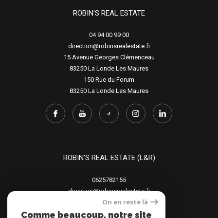
ROBIN'S REAL ESTATE
04 94 00 99 00
direction@robinsrealestate.fr
15 Avenue Georges Clémenceau
83250
La Londe Les Maures
150 Rue du Forum
83250
La Londe Les Maures
ROBIN'S REAL ESTATE (L&R)
0625782155
direction@robinsrealestate.fr
On en reste là
15 Avenue Georges Clémenceau
83250
La Londe Les Maures
Comme beaucoup, notre site