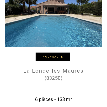
Budget
Budget
Surface
Surface
Pièces
Pièces
NOUVEAUTÉ
Référence
La Londe-les-Maures
(83250)
AFFINER LES CRITÈRES
TERRASSE
PARKING
PISCINE
6 pièces - 133 m²
FILTRER PAR