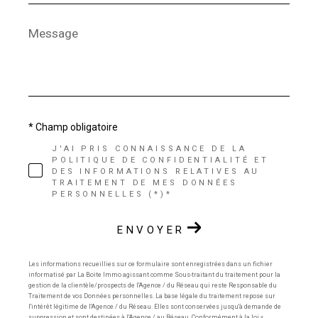
Message
*
* Champ obligatoire
J'AI PRIS CONNAISSANCE DE LA
POLITIQUE DE CONFIDENTIALITÉ ET
DES INFORMATIONS RELATIVES AU
TRAITEMENT DE MES DONNÉES
PERSONNELLES (*)*
ENVOYER
Les informations recueillies sur ce formulaire sont enregistrées dans un fichier
informatisé par La Boite Immo agissant comme Sous-traitant du traitement pour la
gestion de la clientèle/prospects de l'Agence / du Réseau qui reste Responsable du
Traitement de vos Données personnelles. La base légale du traitement repose sur
l'intérêt légitime de l'Agence / du Réseau. Elles sont conservées jusqu'à demande de
suppression et sont destinées à l'Agence / au Réseau. Conformément à la loi «