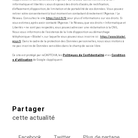
informatique et libertés », vous disposez des droits d’accès, de rectification,
d’effacement, d’opposition, de limitation et de portabilité de vos données. Vous pouvez
retirer votre consentement à tout moment en contactant directement l’Agence / Le
Réseau. Consultez le site
https://cnil.fr/fr
pour plus d’informations sur vos droits. Si
vous estimez, après avoir contacté l'Agence / le Réseau, que vos droits « Informatique et
Libertés » ne sont pas respectés, vous pouvez adresser une réclamation à la CNIL.
Nous vous informons de l’existence de la liste d'opposition au démarchage
téléphonique « Bloctel », sur laquelle vous pouvez vous inscrire ici :
https://www.bloctel.
gouv.fr
. Dans le cadre de la protection des Données personnelles, nous vous invitons à
ne pas inscrire de Données sensibles dans le champ de saisie libre.
Ce site est protégé par reCAPTCHA, les
Politiques de Confidentialité
et es
Condition
s d'utilisation
de Google s'appliquent.
partager
cette actualité
Facebook
Twitter
Plus de partage