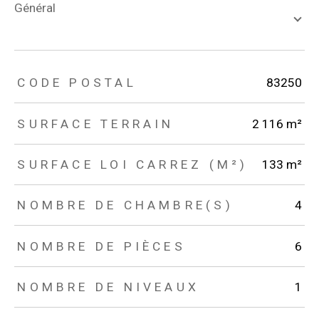
général
TRAD_ZEPHYR_Caracteristique
TRAD_ZEPHYR_Valeurs
CODE POSTAL
83250
SURFACE TERRAIN
2 116 m²
SURFACE LOI CARREZ (M²)
133 m²
NOMBRE DE CHAMBRE(S)
4
NOMBRE DE PIÈCES
6
NOMBRE DE NIVEAUX
1